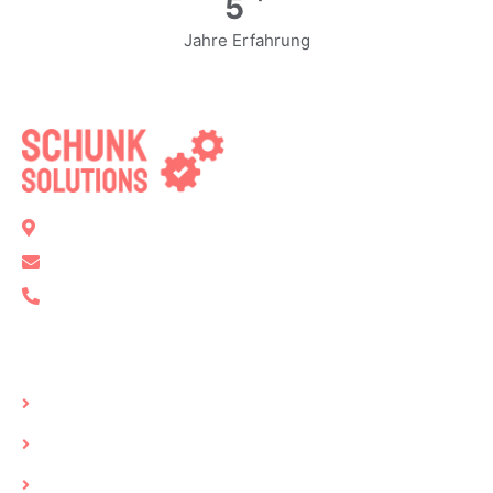
6
Jahre Erfahrung
Bockgasse 2, 89134 Blaustein
info@schunk-solutions.de
+49 731 7906040
Seiten
Startseite
Über uns
Support