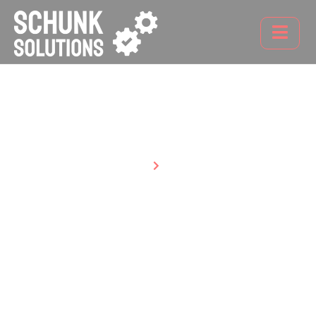
IT Beschaffung
Startseite
Leistung
IT Beschaffung – Hardware,
Software & mehr vom IT-
Systemhaus
Als IT-Systemhaus in Ulm übernehmen wir die komplette IT