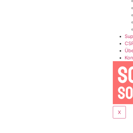
Sup
CSP
Übe
Kon
X