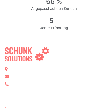
83
%
Angepasst auf den Kunden
+
6
Jahre Erfahrung
Bockgasse 2, 89134 Blaustein
info@schunk-solutions.de
+49 731 7906040
Seiten
Startseite