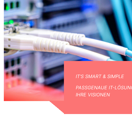
IT‘S SMART & SIMPLE
PASSGENAUE IT-LÖSUN
IHRE VISIONEN