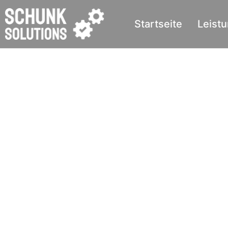
Startseite
Leist
Firewall Ulm – Netzwerk
Systemhaus
Als IT-Systemhaus in Ulm schützen wir Unternehmen
Lösungen vor Cyberangriffen und unerwünschtem 