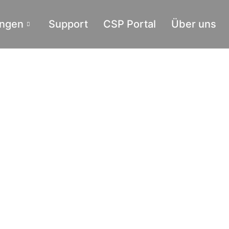
ungen
Support
CSP Portal
Über uns
sicherheit vom IT-
 mit leistungsstarken Firewall-
Datenverkehr. Unsere