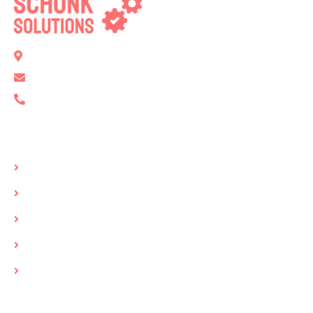
Bockgasse 2, 89134 Blaustein
info@schunk-solutions.de
+49 731 7906040
Seiten
Startseite
Über uns
Support
Leistungen
Partner
Links