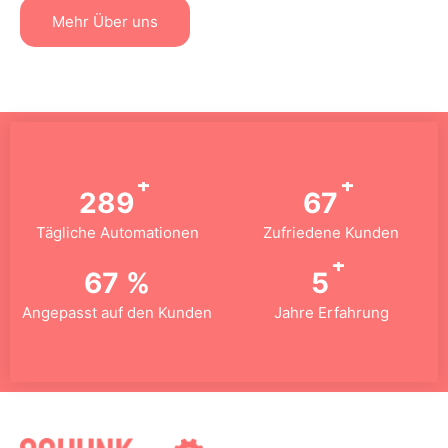
Mehr Über uns
+
+
573
96
Tägliche Automationen
Zufriedene Kunden
+
96
%
7
Angepasst auf den Kunden
Jahre Erfahrung